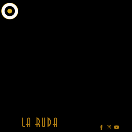
Aller
au
contenu
La Ruda