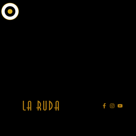
Aller
au
contenu
La Ruda